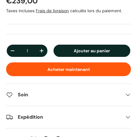
Prix habituel
€239,00
Taxes incluses
Frais de livraison
calculés lors du paiement.
Qté
Ajouter au panier
Diminuer la quantité
Augmenter la quantité
Acheter maintenant
Soin
Expédition