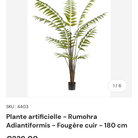
de
1
/
6
SKU :
4403
Plante artificielle - Rumohra
Adiantiformis - Fougère cuir - 180 cm