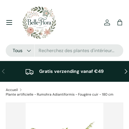
Aller au contenu
Menu
Se connec
Pani
Recherche
Type de produit
Tous
Précédent
Sui
Gratis verzending vanaf €49
Accueil
Plante artificielle - Rumohra Adiantiformis - Fougère cuir - 180 cm
Passer aux informations produits