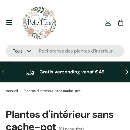
Aller au contenu
Menu
Se connec
Pani
Recherche
Type de produit
Tous
Précédent
Sui
Gratis verzending vanaf €49
Accueil
Plantes d'intérieur sans cache-pot
Plantes d'intérieur sans
cache-pot
(91 produits)