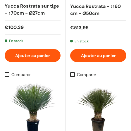
Yucca Rostrata sur tige
Yucca Rostrata - ↕160
- ↕70cm - Ø27cm
cm - Ø50cm
Prix habituel
€100,39
Prix habituel
€513,95
En stock
En stock
Ajouter au panier
Ajouter au panier
Comparer
Comparer