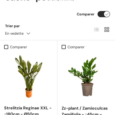
Comparer
Trier par
Liste
Grille
En vedette
Comparer
Comparer
Strelitzia Reginae XXL -
Zz-plant / Zamioculcas
↕180cm - Ø50cm
Zamiifolia - ↕45cm -