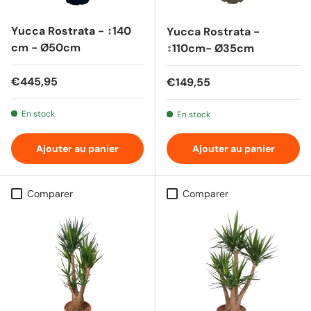
Yucca Rostrata - ↕140
Yucca Rostrata -
cm - Ø50cm
↕110cm- Ø35cm
Prix habituel
€445,95
Prix habituel
€149,55
En stock
En stock
Ajouter au panier
Ajouter au panier
Comparer
Comparer