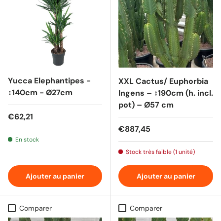
Yucca Elephantipes -
XXL Cactus/ Euphorbia
↕140cm - Ø27cm
Ingens – ↕190cm (h. incl.
pot) – Ø57 cm
Prix habituel
€62,21
Prix habituel
€887,45
En stock
Stock très faible (1 unité)
Ajouter au panier
Ajouter au panier
Comparer
Comparer