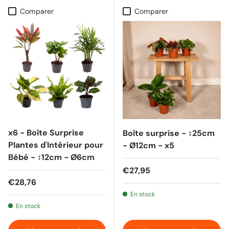
Comparer
Comparer
x6 - Boîte Surprise
Boîte surprise - ↕25cm
Plantes d'Intérieur pour
- Ø12cm - x5
Bébé - ↕12cm - Ø6cm
Prix habituel
€27,95
Prix habituel
€28,76
En stock
En stock