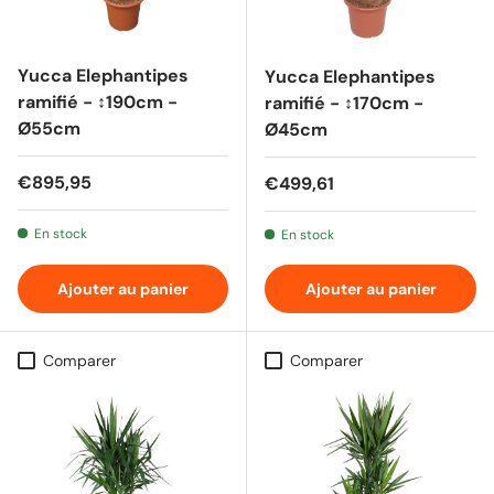
Yucca Elephantipes
Yucca Elephantipes
ramifié - ↕190cm -
ramifié - ↕170cm -
Ø55cm
Ø45cm
Prix habituel
€895,95
Prix habituel
€499,61
En stock
En stock
Ajouter au panier
Ajouter au panier
Comparer
Comparer