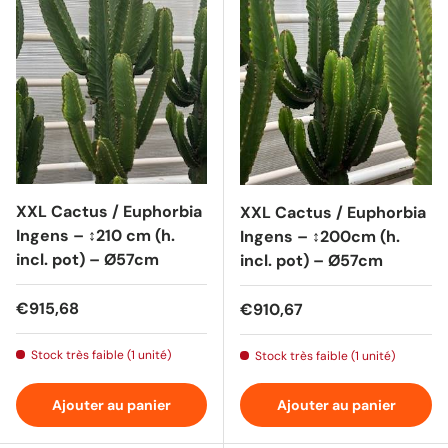
XXL Cactus / Euphorbia
XXL Cactus / Euphorbia
Ingens – ↕210 cm (h.
Ingens – ↕200cm (h.
incl. pot) – Ø57cm
incl. pot) – Ø57cm
Prix habituel
€915,68
Prix habituel
€910,67
Stock très faible (1 unité)
Stock très faible (1 unité)
Ajouter au panier
Ajouter au panier