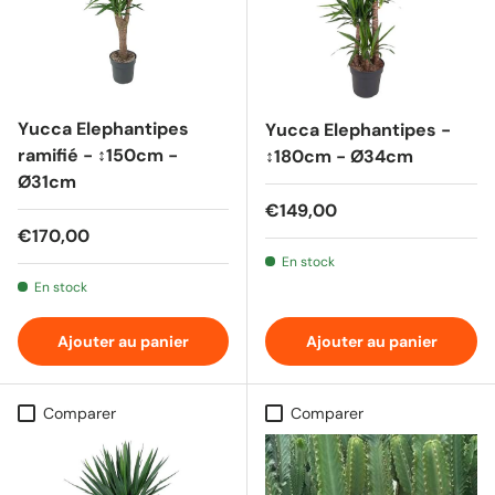
Yucca Elephantipes
Yucca Elephantipes -
ramifié - ↕150cm -
↕180cm - Ø34cm
Ø31cm
Prix habituel
€149,00
Prix habituel
€170,00
En stock
En stock
Ajouter au panier
Ajouter au panier
Comparer
Comparer