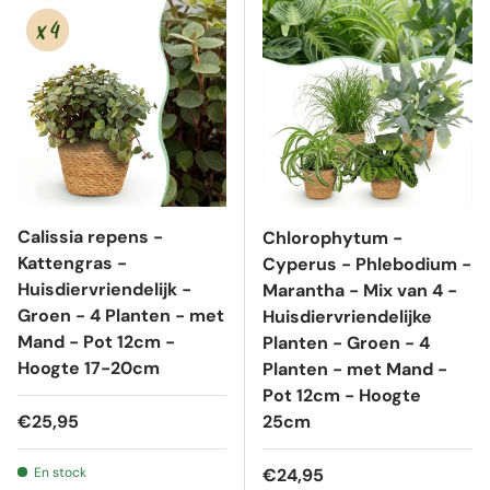
Calissia repens -
Chlorophytum -
Kattengras -
Cyperus - Phlebodium -
Huisdiervriendelijk -
Marantha - Mix van 4 -
Groen - 4 Planten - met
Huisdiervriendelijke
Mand - Pot 12cm -
Planten - Groen - 4
Hoogte 17-20cm
Planten - met Mand -
Pot 12cm - Hoogte
Prix habituel
€25,95
25cm
Prix habituel
En stock
€24,95