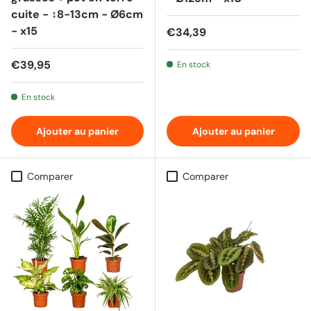
cuite - ↕8-13cm - Ø6cm
- x15
Prix habituel
€34,39
Prix habituel
€39,95
En stock
En stock
Ajouter au panier
Ajouter au panier
Comparer
Comparer