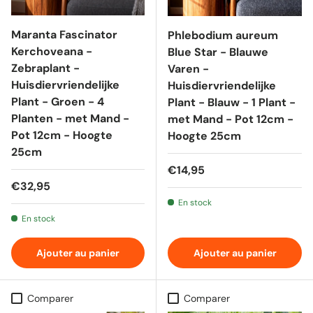
Maranta Fascinator
Phlebodium aureum
Kerchoveana -
Blue Star - Blauwe
Zebraplant -
Varen -
Huisdiervriendelijke
Huisdiervriendelijke
Plant - Groen - 4
Plant - Blauw - 1 Plant -
Planten - met Mand -
met Mand - Pot 12cm -
Pot 12cm - Hoogte
Hoogte 25cm
25cm
Prix habituel
€14,95
Prix habituel
€32,95
En stock
En stock
Ajouter au panier
Ajouter au panier
Comparer
Comparer