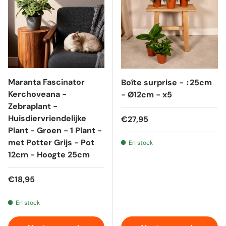
Maranta Fascinator
Boîte surprise - ↕25cm
Kerchoveana -
- Ø12cm - x5
Zebraplant -
Huisdiervriendelijke
Prix habituel
€27,95
Plant - Groen - 1 Plant -
met Potter Grijs - Pot
En stock
12cm - Hoogte 25cm
Prix habituel
€18,95
En stock