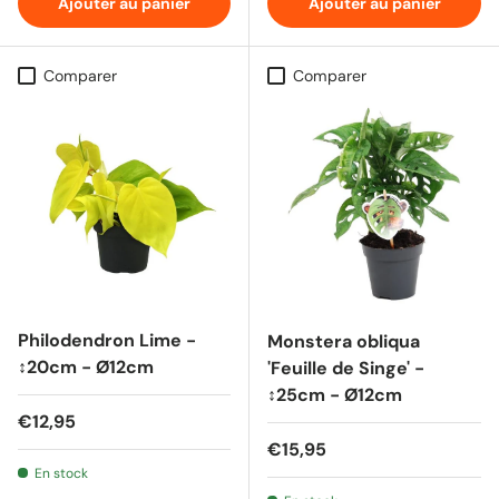
Ajouter au panier
Ajouter au panier
Comparer
Comparer
Philodendron Lime -
Monstera obliqua
↕20cm - Ø12cm
'Feuille de Singe' -
↕25cm - Ø12cm
Prix habituel
€12,95
Prix habituel
€15,95
En stock