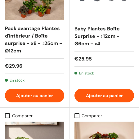
Pack avantage Plantes
Baby Plantes Boîte
d'intérieur / Boîte
Surprise - ↕12cm -
surprise - x8 - ↕25cm -
Ø6cm - x4
Ø12cm
Prix habituel
€25,95
Prix habituel
€29,96
En stock
En stock
Ajouter au panier
Ajouter au panier
Comparer
Comparer