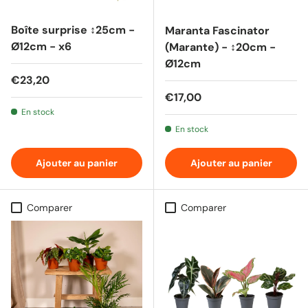
Boîte surprise ↕25cm -
Maranta Fascinator
Ø12cm - x6
(Marante) - ↕20cm -
Ø12cm
Prix habituel
€23,20
Prix habituel
€17,00
En stock
En stock
Ajouter au panier
Ajouter au panier
Comparer
Comparer