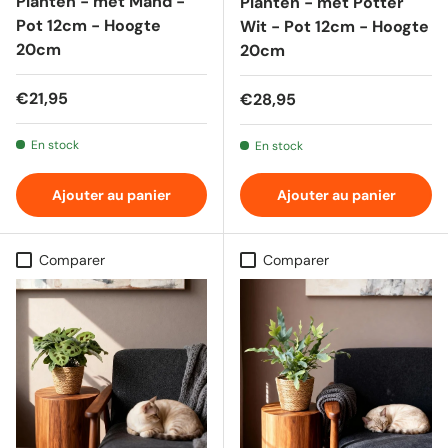
Planten - met Mand -
Planten - met Potter
Pot 12cm - Hoogte
Wit - Pot 12cm - Hoogte
20cm
20cm
Prix habituel
€21,95
Prix habituel
€28,95
En stock
En stock
Ajouter au panier
Ajouter au panier
Comparer
Comparer