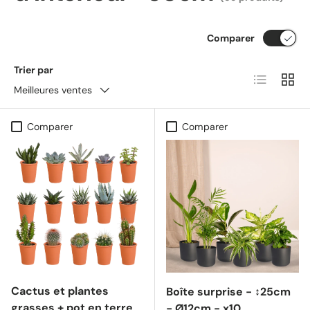
Comparer
Trier par
Liste
Grille
Meilleures ventes
Comparer
Comparer
Cactus et plantes
Boîte surprise - ↕25cm
grasses + pot en terre
- Ø12cm - x10