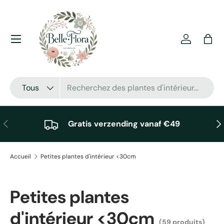
Aller au contenu
Menu
Se connec
Pani
Recherche
Type de produit
Tous
Précédent
Sui
Gratis verzending vanaf €49
Accueil
Petites plantes d'intérieur <30cm
Petites plantes
d'intérieur <30cm
(59 produits)