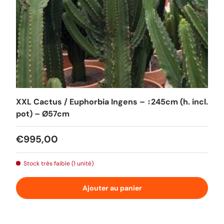
XXL Cactus / Euphorbia Ingens – ↕245cm (h. incl.
pot) – Ø57cm
Prix habituel
€995,00
Stock très faible (1 unité)
Ajouter au panier