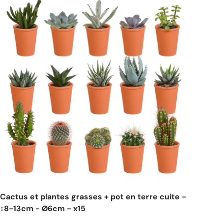
Cactus et plantes grasses + pot en terre cuite -
↕8-13cm - Ø6cm - x15