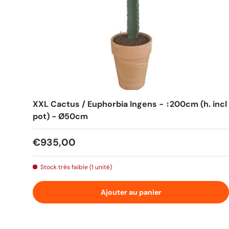
XXL Cactus / Euphorbia Ingens - ↕200cm (h. incl
pot) - Ø50cm
Prix habituel
€935,00
Stock très faible (1 unité)
Ajouter au panier