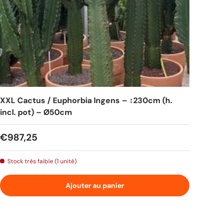
XXL Cactus / Euphorbia Ingens – ↕230cm (h.
incl. pot) – Ø50cm
Prix habituel
€987,25
Stock très faible (1 unité)
Ajouter au panier