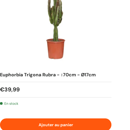
Euphorbia Trigona Rubra - ↕70cm - Ø17cm
Prix habituel
€39,99
En stock
Ajouter au panier