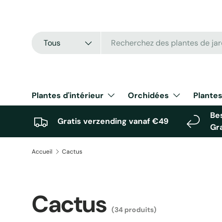
Aller au contenu
Recherche
Type de produit
Tous
Plantes d'intérieur
Orchidées
Plantes
Bes
Gratis verzending vanaf €49
Gr
Accueil
Cactus
Cactus
(34 produits)