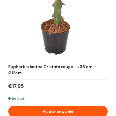
Euphorbia lactea Cristata rouge - ↕35 cm -
Ø12cm
Prix habituel
€17,95
En stock
Ajouter au panier