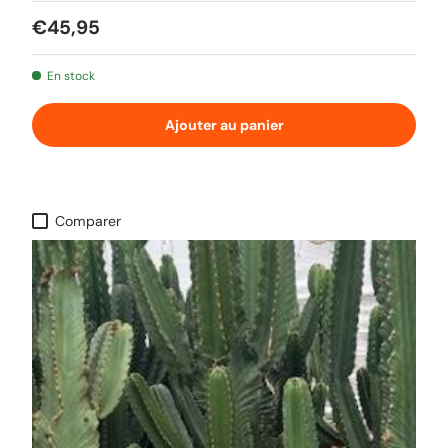
Prix habituel
€45,95
En stock
Ajouter au panier
Comparer