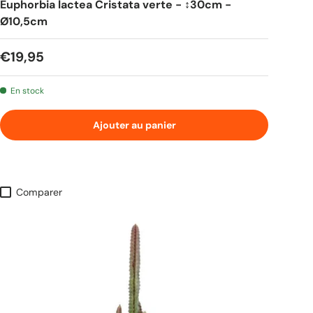
Euphorbia lactea Cristata verte - ↕30cm -
Ø10,5cm
Prix habituel
€19,95
En stock
Ajouter au panier
Comparer