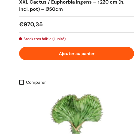
XXL Cactus / Euphorbia Ingens – ↕220 cm (h.
incl. pot) – Ø50cm
Prix habituel
€970,35
Stock très faible (1 unité)
Ajouter au panier
Comparer