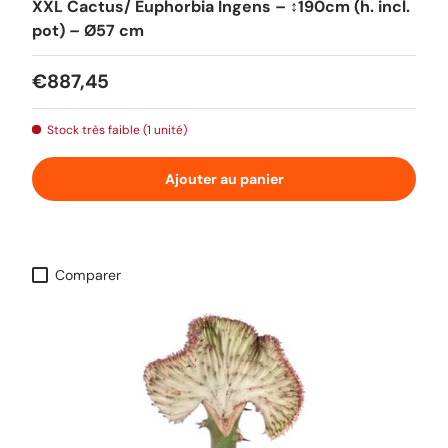
XXL Cactus/ Euphorbia Ingens – ↕190cm (h. incl.
pot) – Ø57 cm
Prix habituel
€887,45
Stock très faible (1 unité)
Ajouter au panier
Comparer