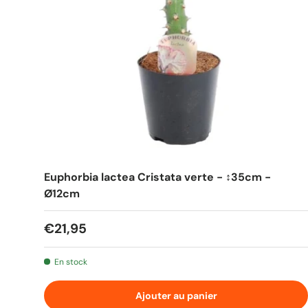
Euphorbia lactea Cristata verte - ↕35cm -
Ø12cm
Prix habituel
€21,95
En stock
Ajouter au panier