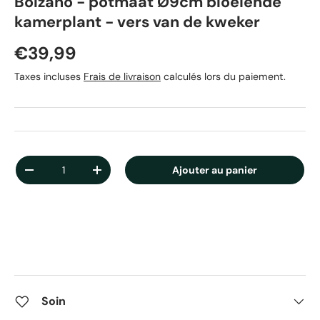
Bolzano - potmaat Ø9cm bloeiende
kamerplant - vers van de kweker
Prix habituel
€39,99
Taxes incluses
Frais de livraison
calculés lors du paiement.
Qté
Ajouter au panier
Diminuer la quantité
Augmenter la quantité
Soin