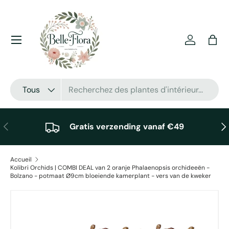
Aller au contenu
Menu
Se connec
Pani
Recherche
Type de produit
Tous
Précédent
Sui
Gratis verzending vanaf €49
Accueil
Kolibri Orchids | COMBI DEAL van 2 oranje Phalaenopsis orchideeën -
Bolzano - potmaat Ø9cm bloeiende kamerplant - vers van de kweker
Passer aux informations produits