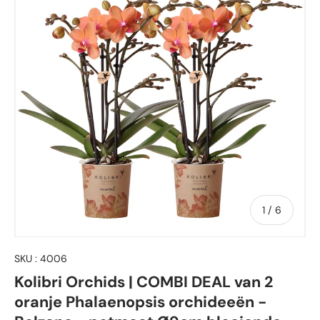
de
1
/
6
SKU :
4006
Kolibri Orchids | COMBI DEAL van 2
oranje Phalaenopsis orchideeën -