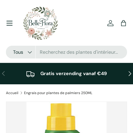
Aller au contenu
Menu
Se connec
Pani
Recherche
Type de produit
Tous
Précédent
Sui
Gratis verzending vanaf €49
Accueil
Engrais pour plantes de palmiers 250ML
Passer aux informations produits