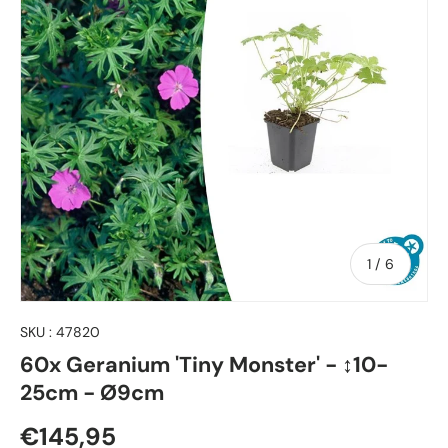
de
1
/
6
SKU :
47820
60x Geranium 'Tiny Monster' - ↕10-
25cm - Ø9cm
Prix habituel
€145,95