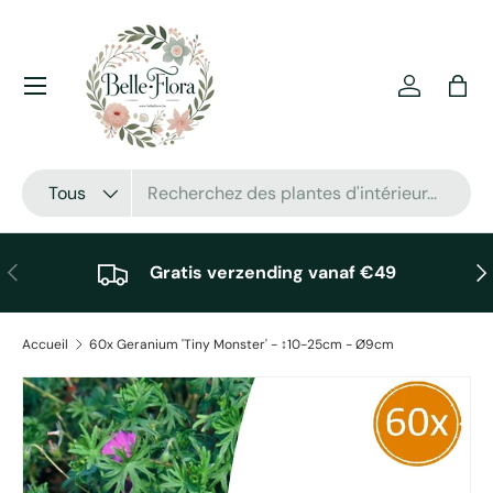
Aller au contenu
Menu
Se connec
Pani
Recherche
Type de produit
Tous
Précédent
Sui
Gratis verzending vanaf €49
Accueil
60x Geranium 'Tiny Monster' - ↕10-25cm - Ø9cm
Passer aux informations produits