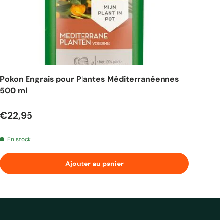
Pokon Engrais pour Plantes Méditerranéennes
500 ml
Prix habituel
€22,95
En stock
Ajouter au panier