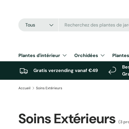
Aller au contenu
Recherche
Type de produit
Tous
Plantes d'intérieur
Orchidées
Plantes
Bes
Gratis verzending vanaf €49
Gr
Accueil
Soins Extérieurs
Soins Extérieurs
(3 pr