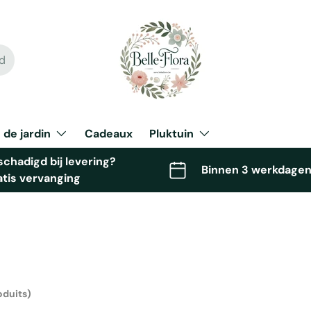
 de jardin
Cadeaux
Pluktuin
chadigd bij levering?
Binnen 3 werkdagen
atis vervanging
oduits)