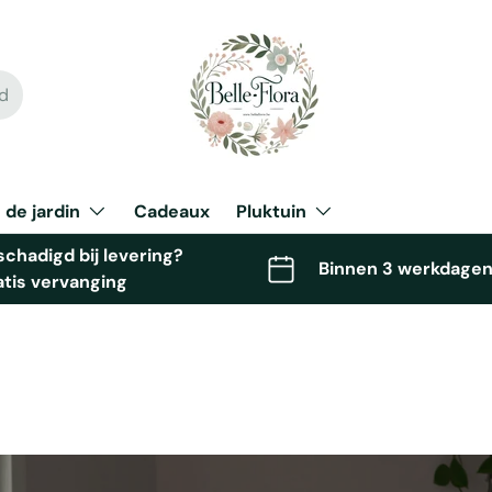
 de jardin
Cadeaux
Pluktuin
chadigd bij levering?
Binnen 3 werkdagen
atis vervanging