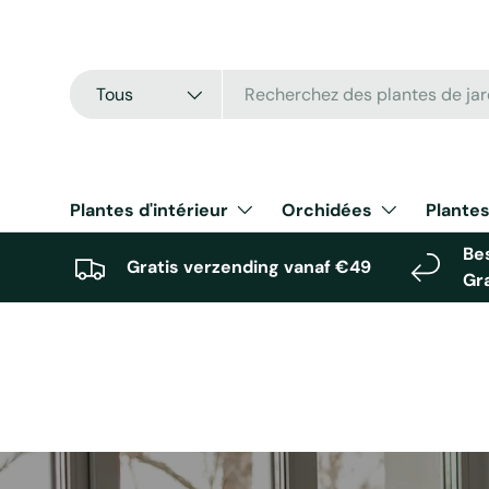
Aller au contenu
Recherche
Type de produit
Tous
Plantes d'intérieur
Orchidées
Plantes
Bes
Gratis verzending vanaf €49
Gr