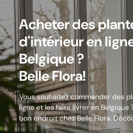
Acheter des plant
d'intérieur en lign
Belgique ?
Pla
d'int
Belle Flora!
Pla
d'int
Pluk
avec o
Dans 
p
Vous souhaitez commander des pla
déco
ligne et les faire livrer en Belgique
Caracté
bon endroit chez Belle Flora. Déc
e
Om