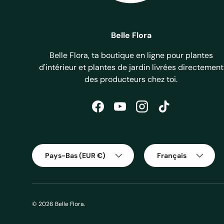
Philod
Belle Flora
Se
Belle Flora, ta boutique en ligne pour plantes
d'orc
d'intérieur et plantes de jardin livrées directement
des producteurs chez toi.
Ro
Facebook
YouTube
Instagram
TikTok
jusqu'
Pays
Langue
Pays-Bas (EUR €)
Français
Her
orneme
© 2026
Belle Flora
.