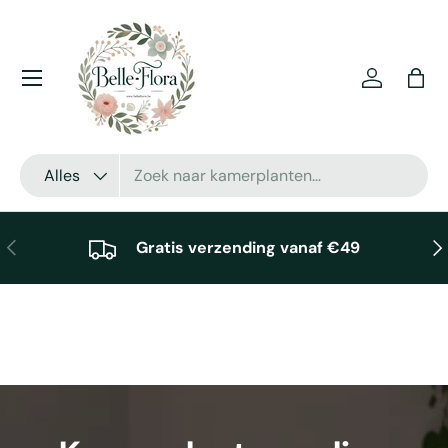
Ga naar inhoud
Menu
Inloggen
Tas
Zoeken
Productsoort
Alles
Vorige
Vol
Gratis verzending vanaf €49