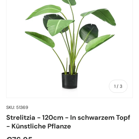
von
1
/
3
SKU:
51369
Strelitzia - 120cm - In schwarzem Topf
- Künstliche Pflanze