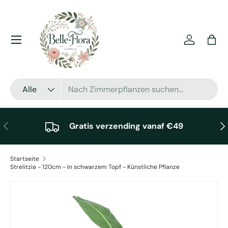
Direkt zum Inhalt
Menü
Einloggen
Eink
Suchen
Art
Alle
Vorherige
Näc
Gratis verzending vanaf €49
Startseite
Strelitzia - 120cm - In schwarzem Topf - Künstliche Pflanze
Zu Produktinformationen springen