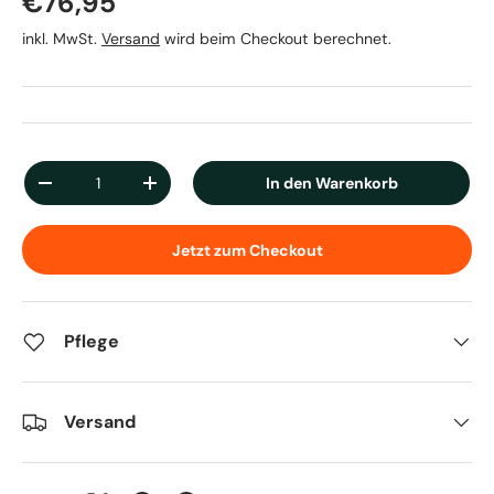
Normaler Preis
€76,95
inkl. MwSt.
Versand
wird beim Checkout berechnet.
Anzahl
In den Warenkorb
Menge verringern
Menge erhöhen
Jetzt zum Checkout
Pflege
Versand