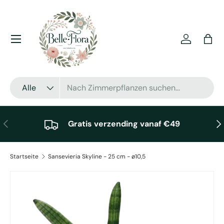
Direkt zum Inhalt
Menü
Einloggen
Eink
Suchen
Art
Alle
Vorherige
Näc
Gratis verzending vanaf €49
Startseite
Sansevieria Skyline - 25 cm - ø10,5
Zu Produktinformationen springen