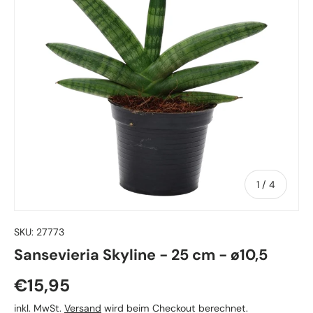
von
1
/
4
SKU:
27773
Sansevieria Skyline - 25 cm - ø10,5
Normaler Preis
€15,95
inkl. MwSt.
Versand
wird beim Checkout berechnet.