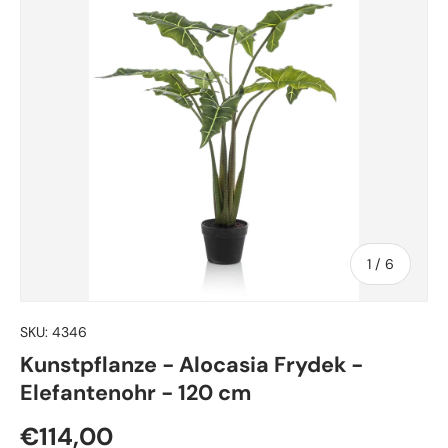
von
1
/
6
SKU:
4346
Kunstpflanze - Alocasia Frydek -
Elefantenohr - 120 cm
Normaler Preis
€114,00