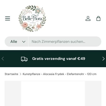
Direkt zum Inhalt
Menü
Einloggen
Eink
Suchen
Art
Alle
Vorherige
Näc
Gratis verzending vanaf €49
Startseite
Kunstpflanze - Alocasia Frydek - Elefantenohr - 120 cm
Zu Produktinformationen springen