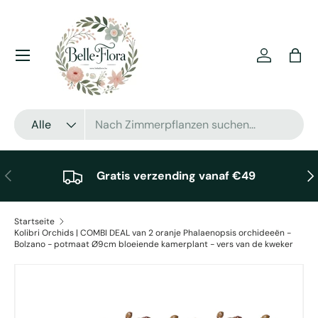
Direkt zum Inhalt
Menü
Einloggen
Eink
Suchen
Art
Alle
Vorherige
Näc
Gratis verzending vanaf €49
Startseite
Kolibri Orchids | COMBI DEAL van 2 oranje Phalaenopsis orchideeën -
Bolzano - potmaat Ø9cm bloeiende kamerplant - vers van de kweker
Zu Produktinformationen springen