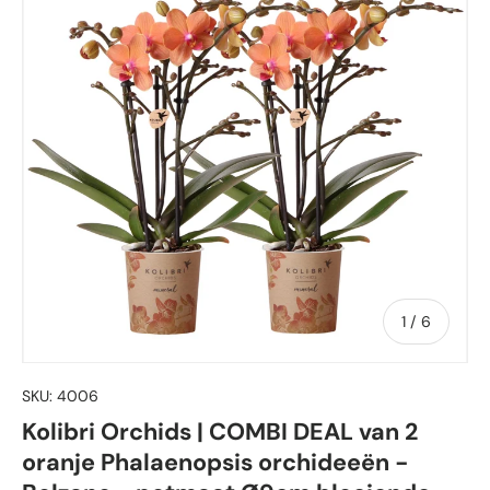
von
1
/
6
SKU:
4006
Kolibri Orchids | COMBI DEAL van 2
oranje Phalaenopsis orchideeën -