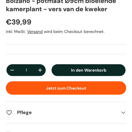
Bolzano - potmaat Ø9cm bloeiende
kamerplant - vers van de kweker
Normaler Preis
€39,99
inkl. MwSt.
Versand
wird beim Checkout berechnet.
Anzahl
In den Warenkorb
Menge verringern
Menge erhöhen
Jetzt zum Checkout
Pflege