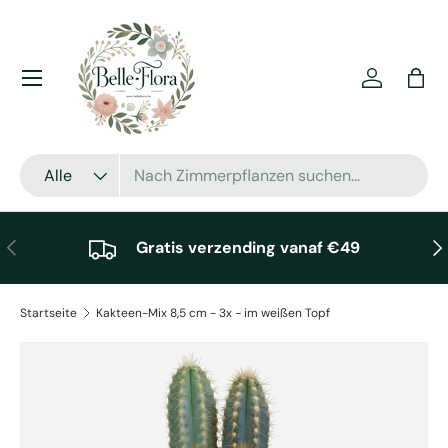
Direkt zum Inhalt
Menü
Einloggen
Eink
Suchen
Art
Alle
Vorherige
Näc
Gratis verzending vanaf €49
Startseite
Kakteen-Mix 8,5 cm - 3x - im weißen Topf
Zu Produktinformationen springen