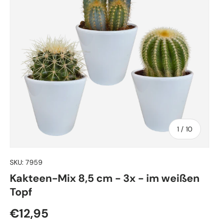
von
1
/
10
SKU:
7959
Kakteen-Mix 8,5 cm - 3x - im weißen
Topf
Normaler Preis
€12,95