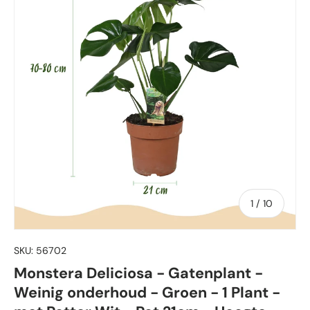
von
1
/
10
SKU:
56702
Monstera Deliciosa - Gatenplant -
Weinig onderhoud - Groen - 1 Plant -