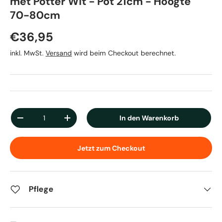
met Potter Wit - Pot 21cm - Hoogte
70-80cm
Normaler Preis
€36,95
inkl. MwSt.
Versand
wird beim Checkout berechnet.
Anzahl
In den Warenkorb
Menge verringern
Menge erhöhen
Jetzt zum Checkout
Pflege