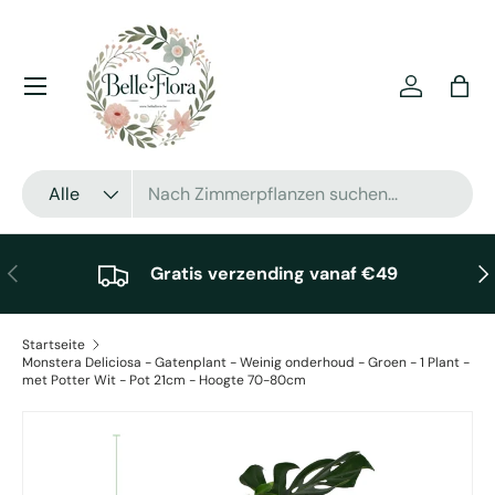
Direkt zum Inhalt
Menü
Einloggen
Eink
Suchen
Art
Alle
Vorherige
Näc
Gratis verzending vanaf €49
Startseite
Monstera Deliciosa - Gatenplant - Weinig onderhoud - Groen - 1 Plant -
met Potter Wit - Pot 21cm - Hoogte 70-80cm
Zu Produktinformationen springen