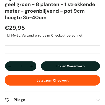
geel groen - 8 planten - 1 strekkende
meter - groenblijvend - pot 9cm
hoogte 35-40cm
Normaler Preis
€29,95
inkl. MwSt.
Versand
wird beim Checkout berechnet.
Anzahl
In den Warenkorb
Menge verringern
Menge erhöhen
Jetzt zum Checkout
Pflege