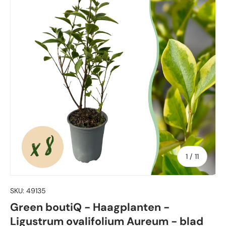
von
1
/
11
SKU:
49135
Green boutiQ - Haagplanten -
Ligustrum ovalifolium Aureum - blad