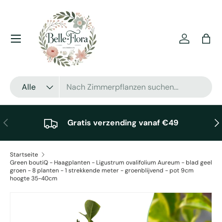
Direkt zum Inhalt
Menü
Einloggen
Eink
Suchen
Art
Alle
Vorherige
Näc
Gratis verzending vanaf €49
Startseite
Green boutiQ - Haagplanten - Ligustrum ovalifolium Aureum - blad geel
groen - 8 planten - 1 strekkende meter - groenblijvend - pot 9cm
hoogte 35-40cm
Zu Produktinformationen springen