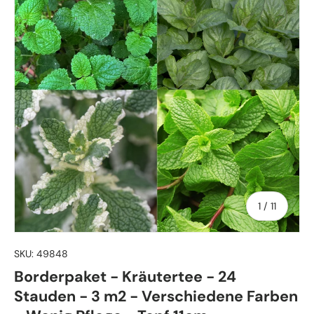
von
1
/
11
SKU:
49848
Borderpaket - Kräutertee - 24
Stauden - 3 m2 - Verschiedene Farben