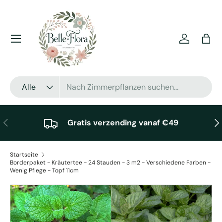
Direkt zum Inhalt
Menü
Einloggen
Eink
Suchen
Art
Alle
Vorherige
Näc
Gratis verzending vanaf €49
Startseite
Borderpaket - Kräutertee - 24 Stauden - 3 m2 - Verschiedene Farben -
Wenig Pflege - Topf 11cm
Zu Produktinformationen springen