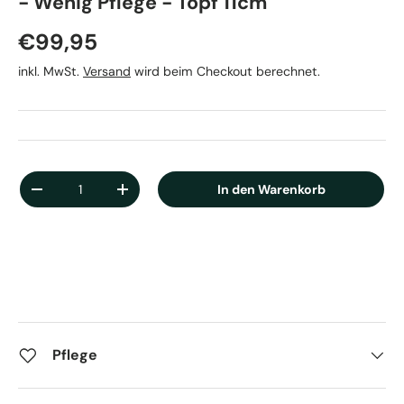
- Wenig Pflege - Topf 11cm
Normaler Preis
€99,95
inkl. MwSt.
Versand
wird beim Checkout berechnet.
Anzahl
In den Warenkorb
Menge verringern
Menge erhöhen
Pflege