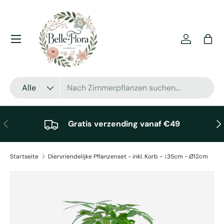
Direkt zum Inhalt
Menü
Einloggen
Eink
Suchen
Art
Alle
Vorherige
Näc
Gratis verzending vanaf €49
Startseite
Diervriendelijke Pflanzenset - inkl. Korb - ↕35cm - Ø12cm
Zu Produktinformationen springen