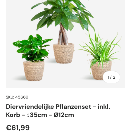
von
1
/
2
SKU:
45669
Diervriendelijke Pflanzenset - inkl.
Korb - ↕35cm - Ø12cm
Normaler Preis
€61,99