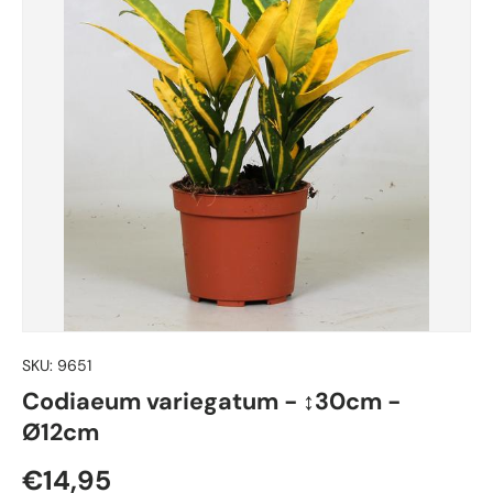
SKU:
9651
Codiaeum variegatum - ↕30cm -
Ø12cm
Normaler Preis
€14,95