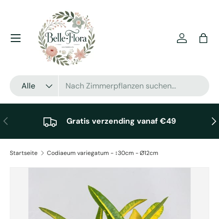
Direkt zum Inhalt
Menü
Einloggen
Eink
Suchen
Art
Alle
Vorherige
Näc
Gratis verzending vanaf €49
Startseite
Codiaeum variegatum - ↕30cm - Ø12cm
Zu Produktinformationen springen