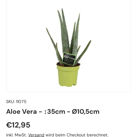
SKU:
11075
Aloe Vera - ↕35cm - Ø10,5cm
Normaler Preis
€12,95
inkl. MwSt.
Versand
wird beim Checkout berechnet.