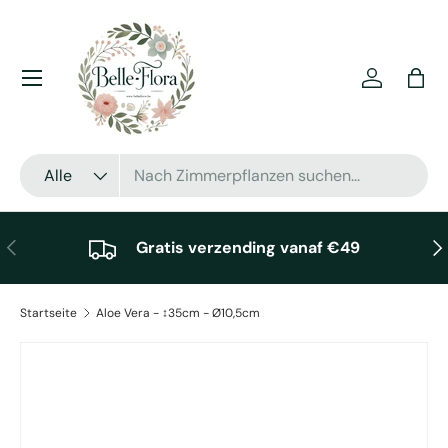
Direkt zum Inhalt
Menü
Einloggen
Eink
Suchen
Art
Alle
Vorherige
Näc
Gratis verzending vanaf €49
Startseite
Aloe Vera - ↕35cm - Ø10,5cm
Zu Produktinformationen springen