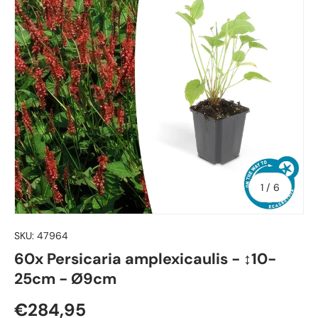
von
1
/
6
SKU:
47964
60x Persicaria amplexicaulis - ↕10-
25cm - Ø9cm
Normaler Preis
€284,95