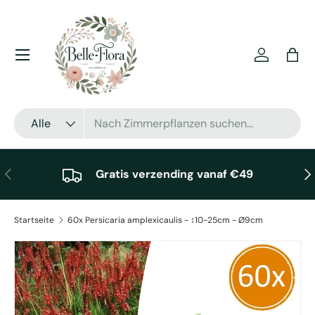
Direkt zum Inhalt
Menü
Einloggen
Eink
Suchen
Art
Alle
Vorherige
Näc
Gratis verzending vanaf €49
Startseite
60x Persicaria amplexicaulis - ↕10-25cm - Ø9cm
Zu Produktinformationen springen