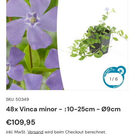
von
1
/
6
SKU:
50349
48x Vinca minor - ↕10-25cm - Ø9cm
Normaler Preis
€109,95
inkl. MwSt.
Versand
wird beim Checkout berechnet.