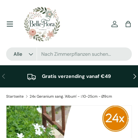
Direkt zum Inhalt
Menü
Einloggen
Eink
Suchen
Art
Alle
Vorherige
Näc
Gratis verzending vanaf €49
Startseite
24x Geranium sang. 'Album' - ↕10-25cm - Ø9cm
Zu Produktinformationen springen