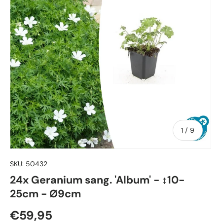
von
1
/
9
SKU:
50432
24x Geranium sang. 'Album' - ↕10-
25cm - Ø9cm
Normaler Preis
€59,95