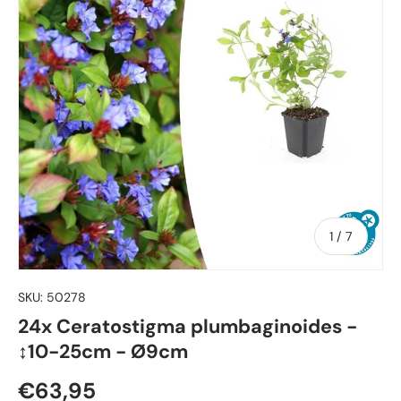
von
1
/
7
SKU:
50278
24x Ceratostigma plumbaginoides -
↕10-25cm - Ø9cm
Normaler Preis
€63,95