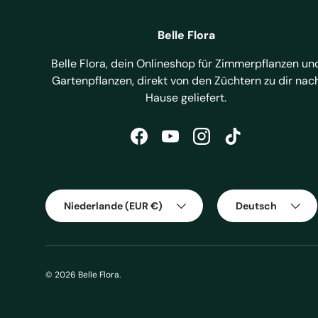
Belle Flora
Belle Flora, dein Onlineshop für Zimmerpflanzen un
Gartenpflanzen, direkt von den Züchtern zu dir nac
Hause geliefert.
Facebook
YouTube
Instagram
TikTok
Land/Region
Sprache
Niederlande (EUR €)
Deutsch
© 2026
Belle Flora
.