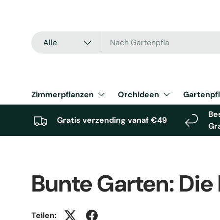
Direkt zum Inhalt
Suchen
Art
Alle
Zimmerpflanzen
Orchideen
Gartenpf
Bes
Gratis verzending vanaf €49
Gr
Bunte Garten: Die
Teilen: