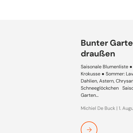
Bunter Garte
draußen
Saisonale Blumenliste ● 
Krokusse ● Sommer: Lave
Dahlien, Astern, Chrysa
Schneeglöckchen Saison
Garten...
Michiel De Buck |
1. Aug
Bunter Garten: Die bes