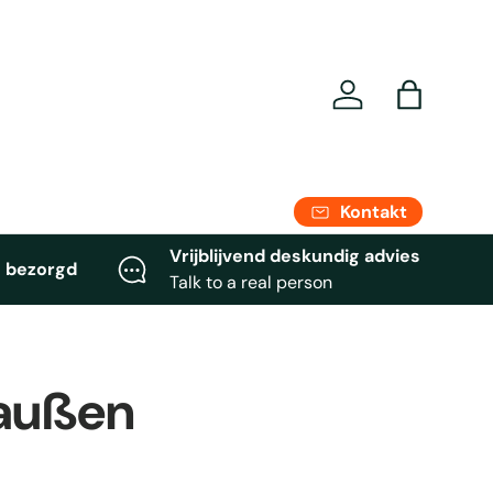
Einloggen
Einkaufst
Kontakt
Vrijblijvend deskundig advies
 bezorgd
Talk to a real person
raußen